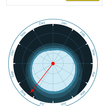
Dez
Jan
Nov
Feb
Okt
Mär
Sep
Apr
Aug
Mai
Jun
Jul