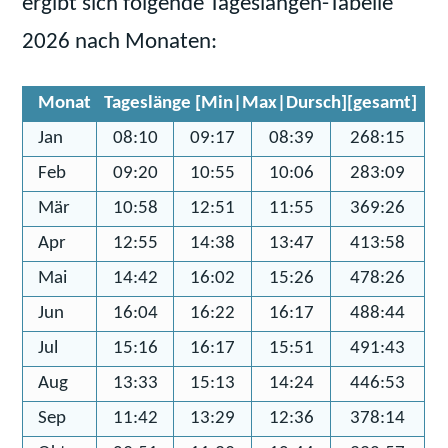
ergibt sich folgende Tageslängen-Tabelle
2026 nach Monaten:
Monat
Tageslänge [Min|Max|Dursch][gesamt]
Jan
08:10
09:17
08:39
268:15
Feb
09:20
10:55
10:06
283:09
Mär
10:58
12:51
11:55
369:26
Apr
12:55
14:38
13:47
413:58
Mai
14:42
16:02
15:26
478:26
Jun
16:04
16:22
16:17
488:44
Jul
15:16
16:17
15:51
491:43
Aug
13:33
15:13
14:24
446:53
Sep
11:42
13:29
12:36
378:14