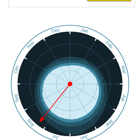
Dez
Jan
Nov
Feb
Okt
Mär
Sep
Apr
Aug
Mai
Jun
Jul